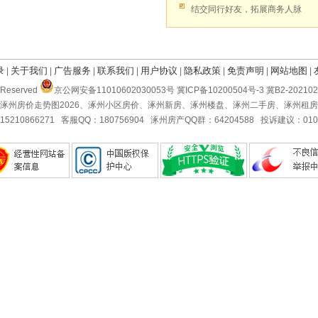
结交同行好友，拓展商务人脉
录
关于我们
广告服务
联系我们
用户协议
隐私政策
免责声明
网站地图
|
|
|
|
|
|
|
|
Reserved
京公网安备11010602030053号 冀ICP备10200504号-3 冀B2-2021
涿州房价走势图2026、涿州小区房价、涿州新房、涿州楼盘、涿州二手房、涿州租
5210866271 客服QQ：180756904 涿州房产QQ群：64204588 投诉建议：010-5