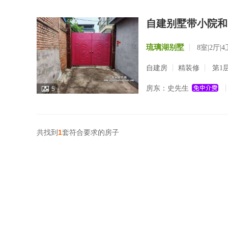
自建别墅带小院和
琉璃湖别墅
8室|2厅|4
自建房
精装修
第1层
房东：史先生
5
共找到
1
套符合要求的房子