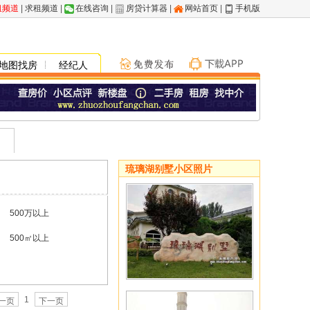
租频道
|
求租频道
|
在线咨询
|
房贷计算器
|
网站首页
|
手机版
地图找房
经纪人
琉璃湖别墅小区照片
500万以上
500㎡以上
1
一页
下一页