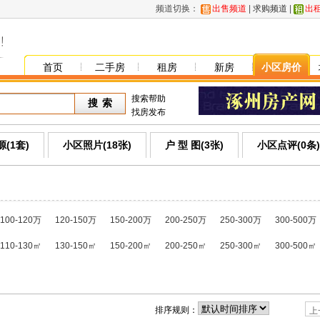
频道切换：
出售频道
|
求购频道
|
出
首页
二手房
租房
新房
小区房价
搜索帮助
找房发布
(1套)
小区照片(18张)
户 型 图(3张)
小区点评(0条)
100-120万
120-150万
150-200万
200-250万
250-300万
300-500万
110-130㎡
130-150㎡
150-200㎡
200-250㎡
250-300㎡
300-500㎡
排序规则：
上