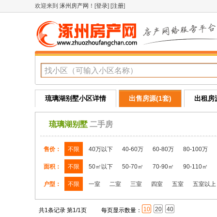
欢迎来到
涿州房产网
！[
登录
] [
注册
]
琉璃湖别墅小区详情
出售房源(1套)
出租房源
琉璃湖别墅
二手房
售价：
不限
40万以下
40-60万
60-80万
80-100万
面积：
不限
50㎡以下
50-70㎡
70-90㎡
90-110㎡
户型：
不限
一室
二室
三室
四室
五室
五室以上
10
20
40
共1条记录 第1/1页
每页显示数量：