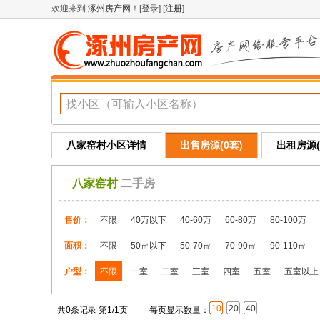
欢迎来到
涿州房产网
！[
登录
] [
注册
]
八家窑村小区详情
出售房源(0套)
出租房源(
八家窑村
二手房
售价：
不限
40万以下
40-60万
60-80万
80-100万
面积：
不限
50㎡以下
50-70㎡
70-90㎡
90-110㎡
户型：
不限
一室
二室
三室
四室
五室
五室以上
10
20
40
共0条记录 第1/1页
每页显示数量：