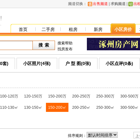
频道切换：
出售频道
|
求购频道
|
出
首页
二手房
租房
新房
小区房价
搜索帮助
找房发布
0套)
小区照片(4张)
户 型 图(0张)
小区点评(0条)
100-120万
120-150万
150-200万
200-250万
250-300万
300-500万
110-130㎡
130-150㎡
150-200㎡
200-250㎡
250-300㎡
300-500㎡
排序规则：
上