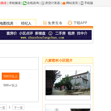
租频道
|
求租频道
|
在线咨询
|
房贷计算器
|
网站首页
|
手机版
地图找房
经纪人
八家窑村小区照片
500万以上
500㎡以上
1
一页
下一页