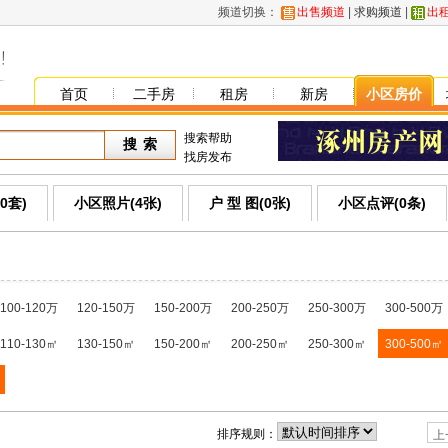
频道切换：
出售频道
|
求购频道
|
出
首页
二手房
租房
新房
小区房价
搜索帮助
找房发布
0套)
小区照片(4张)
户 型 图(0张)
小区点评(0条)
100-120万
120-150万
150-200万
200-250万
250-300万
300-500万
110-130㎡
130-150㎡
150-200㎡
200-250㎡
250-300㎡
300-500㎡
排序规则：
上