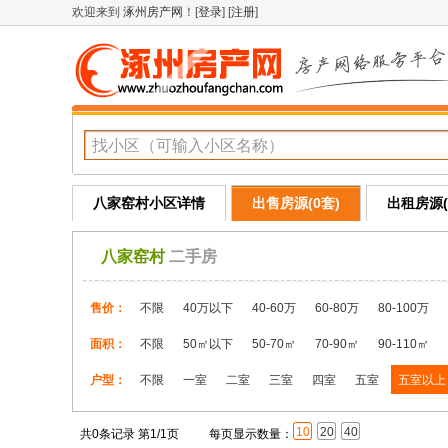
欢迎来到
涿州房产网
！[
登录
] [
注册
]
八家窑村小区详情
出售房源(0套)
出租房源(
八家窑村
二手房
售价：
不限
40万以下
40-60万
60-80万
80-100万
面积：
不限
50㎡以下
50-70㎡
70-90㎡
90-110㎡
户型：
不限
一室
二室
三室
四室
五室
五室以上
10
20
40
共0条记录 第1/1页
每页显示数量：