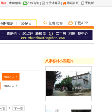
租频道
|
求租频道
|
在线咨询
|
房贷计算器
|
网站首页
|
手机版
地图找房
经纪人
八家窑村小区照片
500万以上
500㎡以上
1
一页
下一页