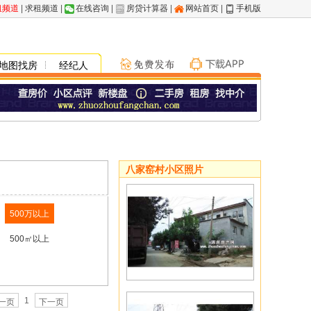
租频道
|
求租频道
|
在线咨询
|
房贷计算器
|
网站首页
|
手机版
地图找房
经纪人
八家窑村小区照片
500万以上
500㎡以上
1
一页
下一页