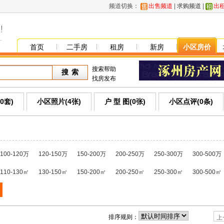
频道切换：
出售频道
|
求购频道
|
出
首页
二手房
租房
新房
小区房价
搜索帮助
找房发布
0套)
小区照片(4张)
户 型 图(0张)
小区点评(0条)
100-120万
120-150万
150-200万
200-250万
250-300万
300-500万
110-130㎡
130-150㎡
150-200㎡
200-250㎡
250-300㎡
300-500㎡
排序规则：
上