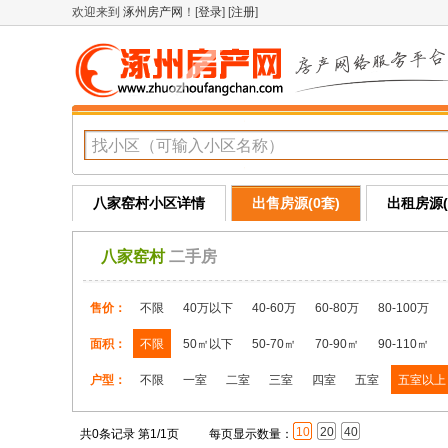
欢迎来到
涿州房产网
！[
登录
] [
注册
]
八家窑村小区详情
出售房源(0套)
出租房源(
八家窑村
二手房
售价：
不限
40万以下
40-60万
60-80万
80-100万
面积：
不限
50㎡以下
50-70㎡
70-90㎡
90-110㎡
户型：
不限
一室
二室
三室
四室
五室
五室以上
10
20
40
共0条记录 第1/1页
每页显示数量：