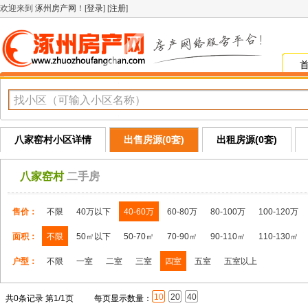
欢迎来到
涿州房产网
！[
登录
] [
注册
]
八家窑村小区详情
出售房源(0套)
出租房源(0套)
八家窑村
二手房
售价：
不限
40万以下
40-60万
60-80万
80-100万
100-120万
面积：
不限
50㎡以下
50-70㎡
70-90㎡
90-110㎡
110-130㎡
户型：
不限
一室
二室
三室
四室
五室
五室以上
10
20
40
共0条记录 第1/1页
每页显示数量：