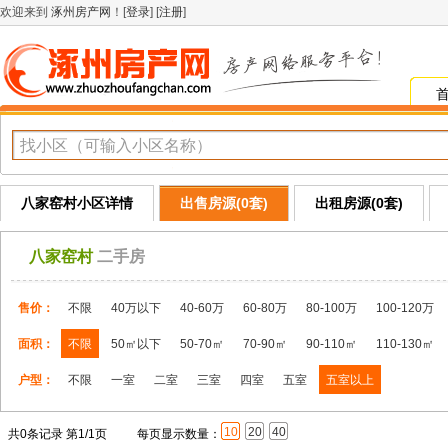
欢迎来到
涿州房产网
！[
登录
] [
注册
]
八家窑村小区详情
出售房源(0套)
出租房源(0套)
八家窑村
二手房
售价：
不限
40万以下
40-60万
60-80万
80-100万
100-120万
面积：
不限
50㎡以下
50-70㎡
70-90㎡
90-110㎡
110-130㎡
户型：
不限
一室
二室
三室
四室
五室
五室以上
10
20
40
共0条记录 第1/1页
每页显示数量：