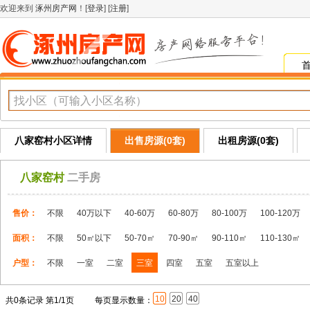
欢迎来到
涿州房产网
！[
登录
] [
注册
]
八家窑村小区详情
出售房源(0套)
出租房源(0套)
八家窑村
二手房
售价：
不限
40万以下
40-60万
60-80万
80-100万
100-120万
面积：
不限
50㎡以下
50-70㎡
70-90㎡
90-110㎡
110-130㎡
户型：
不限
一室
二室
三室
四室
五室
五室以上
10
20
40
共0条记录 第1/1页
每页显示数量：