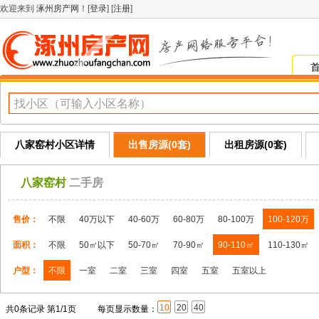
欢迎来到
涿州房产网
！[
登录
] [
注册
]
八家窑村小区详情
出售房源(0套)
出租房源(0套)
八家窑村
二手房
售价：
不限
40万以下
40-60万
60-80万
80-100万
100-120万
面积：
不限
50㎡以下
50-70㎡
70-90㎡
90-110㎡
110-130㎡
户型：
不限
一室
二室
三室
四室
五室
五室以上
10
20
40
共0条记录 第1/1页
每页显示数量：