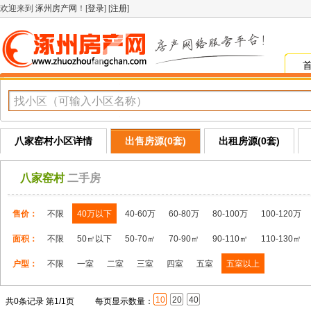
欢迎来到
涿州房产网
！[
登录
] [
注册
]
八家窑村小区详情
出售房源(0套)
出租房源(0套)
八家窑村
二手房
售价：
不限
40万以下
40-60万
60-80万
80-100万
100-120万
面积：
不限
50㎡以下
50-70㎡
70-90㎡
90-110㎡
110-130㎡
户型：
不限
一室
二室
三室
四室
五室
五室以上
10
20
40
共0条记录 第1/1页
每页显示数量：