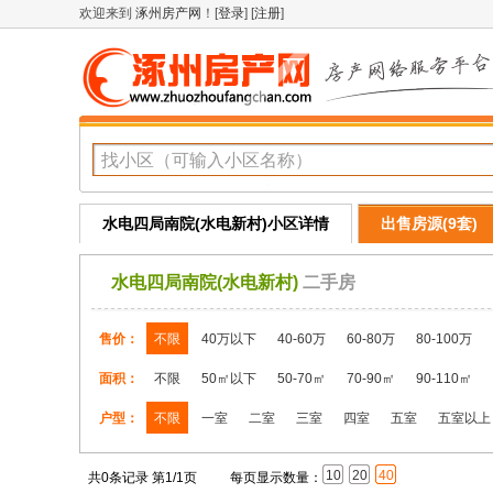
欢迎来到
涿州房产网
！[
登录
] [
注册
]
水电四局南院(水电新村)小区详情
出售房源(9套)
水电四局南院(水电新村)
二手房
售价：
不限
40万以下
40-60万
60-80万
80-100万
面积：
不限
50㎡以下
50-70㎡
70-90㎡
90-110㎡
户型：
不限
一室
二室
三室
四室
五室
五室以上
10
20
40
共0条记录 第1/1页
每页显示数量：