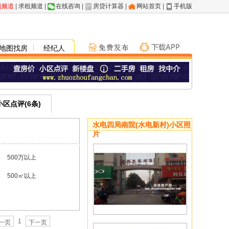
租频道
|
求租频道
|
在线咨询
|
房贷计算器
|
网站首页
|
手机版
地图找房
经纪人
小区点评(6条)
水电四局南院(水电新村)小区照
片
500万以上
500㎡以上
1
一页
下一页