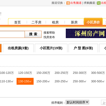
频道切换：
出售频道
|
求购频道
|
出
首页
二手房
租房
新房
小区房价
搜索帮助
找房发布
出租房源(3套)
小区照片(19张)
户 型 图(6张)
100-120万
120-150万
150-200万
200-250万
250-300万
300-500万
110-130㎡
130-150㎡
150-200㎡
200-250㎡
250-300㎡
300-500㎡
排序规则：
上