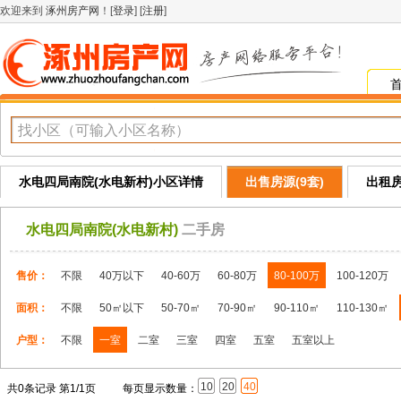
欢迎来到
涿州房产网
！[
登录
] [
注册
]
水电四局南院(水电新村)小区详情
出售房源(9套)
出租房
水电四局南院(水电新村)
二手房
售价：
不限
40万以下
40-60万
60-80万
80-100万
100-120万
面积：
不限
50㎡以下
50-70㎡
70-90㎡
90-110㎡
110-130㎡
户型：
不限
一室
二室
三室
四室
五室
五室以上
10
20
40
共0条记录 第1/1页
每页显示数量：