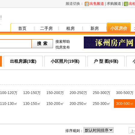
频道切换：
出售频道
|
求购频道
|
出
首页
二手房
租房
新房
小区房价
搜索帮助
找房发布
出租房源(3套)
小区照片(19张)
户 型 图(6张)
100-120万
120-150万
150-200万
200-250万
250-300万
300-500万
110-130㎡
130-150㎡
150-200㎡
200-250㎡
250-300㎡
300-500㎡
排序规则：
上