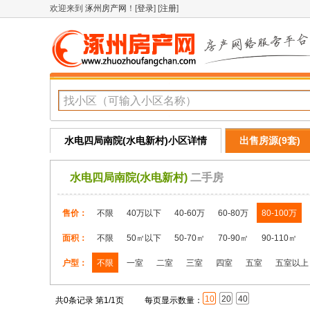
欢迎来到
涿州房产网
！[
登录
] [
注册
]
水电四局南院(水电新村)小区详情
出售房源(9套)
水电四局南院(水电新村)
二手房
售价：
不限
40万以下
40-60万
60-80万
80-100万
面积：
不限
50㎡以下
50-70㎡
70-90㎡
90-110㎡
户型：
不限
一室
二室
三室
四室
五室
五室以上
10
20
40
共0条记录 第1/1页
每页显示数量：