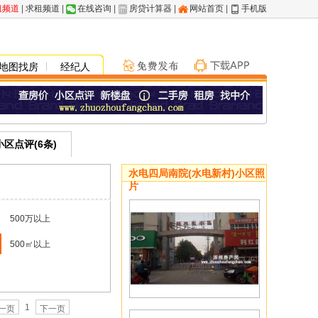
租频道
|
求租频道
|
在线咨询
|
房贷计算器
|
网站首页
|
手机版
地图找房
经纪人
小区点评(6条)
水电四局南院(水电新村)小区照
片
500万以上
500㎡以上
1
一页
下一页