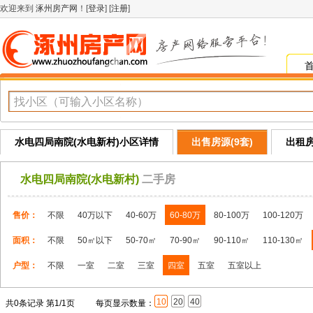
欢迎来到
涿州房产网
！[
登录
] [
注册
]
水电四局南院(水电新村)小区详情
出售房源(9套)
出租房
水电四局南院(水电新村)
二手房
售价：
不限
40万以下
40-60万
60-80万
80-100万
100-120万
面积：
不限
50㎡以下
50-70㎡
70-90㎡
90-110㎡
110-130㎡
户型：
不限
一室
二室
三室
四室
五室
五室以上
10
20
40
共0条记录 第1/1页
每页显示数量：