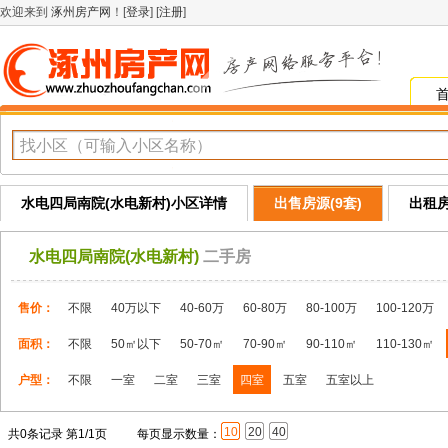
欢迎来到
涿州房产网
！[
登录
] [
注册
]
水电四局南院(水电新村)小区详情
出售房源(9套)
出租房
水电四局南院(水电新村)
二手房
售价：
不限
40万以下
40-60万
60-80万
80-100万
100-120万
面积：
不限
50㎡以下
50-70㎡
70-90㎡
90-110㎡
110-130㎡
户型：
不限
一室
二室
三室
四室
五室
五室以上
10
20
40
共0条记录 第1/1页
每页显示数量：