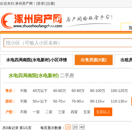
欢迎来到
涿州房产网
！[
登录
] [
注册
]
水电四局南院(水电新村)小区详情
出售房源(9套)
出租房
水电四局南院(水电新村)
二手房
售价：
不限
40万以下
40-60万
60-80万
80-100万
100-120万
面积：
不限
50㎡以下
50-70㎡
70-90㎡
90-110㎡
110-130㎡
户型：
不限
一室
二室
三室
四室
五室
五室以上
10
20
40
共0条记录 第1/1页
每页显示数量：