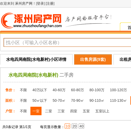
欢迎来到
涿州房产网
！[
登录
] [
注册
]
水电四局南院(水电新村)小区详情
出售房源(9套)
出租房
水电四局南院(水电新村)
二手房
售价：
不限
40万以下
40-60万
60-80万
80-100万
100-120万
面积：
不限
50㎡以下
50-70㎡
70-90㎡
90-110㎡
110-130㎡
户型：
不限
一室
二室
三室
四室
五室
五室以上
10
20
40
共0条记录 第1/1页
每页显示数量：