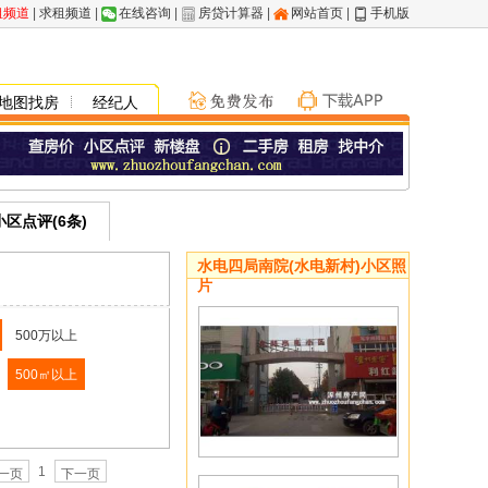
租频道
|
求租频道
|
在线咨询
|
房贷计算器
|
网站首页
|
手机版
地图找房
经纪人
小区点评(6条)
水电四局南院(水电新村)小区照
片
500万以上
500㎡以上
1
一页
下一页