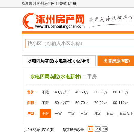
欢迎来到
涿州房产网
！[
登录
] [
注册
]
水电四局南院(水电新村)小区详情
出售房源(9套)
水电四局南院(水电新村)
二手房
售价：
不限
40万以下
40-60万
60-80万
80-100万
面积：
不限
50㎡以下
50-70㎡
70-90㎡
90-110㎡
户型：
不限
一室
二室
三室
四室
五室
五室以上
10
20
40
共0条记录 第1/1页
每页显示数量：