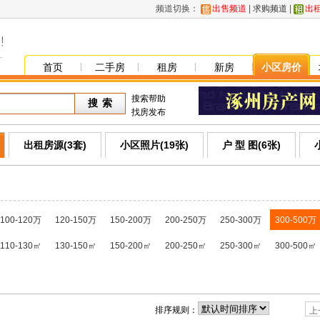
频道切换：
出售频道
|
求购频道
|
出
首页
二手房
租房
新房
小区房价
搜索帮助
找房发布
出租房源(3套)
小区照片(19张)
户 型 图(6张)
100-120万
120-150万
150-200万
200-250万
250-300万
300-500万
110-130㎡
130-150㎡
150-200㎡
200-250㎡
250-300㎡
300-500㎡
排序规则：
上