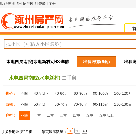
欢迎来到
涿州房产网
！[
登录
] [
注册
]
水电四局南院(水电新村)小区详情
出售房源(9套)
出租房
水电四局南院(水电新村)
二手房
售价：
不限
40万以下
40-60万
60-80万
80-100万
100-120万
面积：
不限
50㎡以下
50-70㎡
70-90㎡
90-110㎡
110-130㎡
户型：
不限
一室
二室
三室
四室
五室
五室以上
10
20
40
共0条记录 第1/1页
每页显示数量：