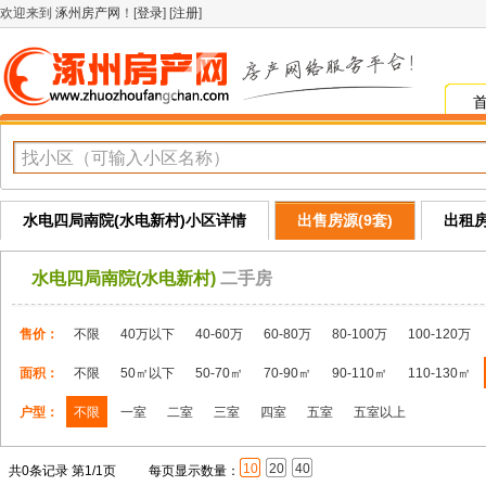
欢迎来到
涿州房产网
！[
登录
] [
注册
]
水电四局南院(水电新村)小区详情
出售房源(9套)
出租房
水电四局南院(水电新村)
二手房
售价：
不限
40万以下
40-60万
60-80万
80-100万
100-120万
面积：
不限
50㎡以下
50-70㎡
70-90㎡
90-110㎡
110-130㎡
户型：
不限
一室
二室
三室
四室
五室
五室以上
10
20
40
共0条记录 第1/1页
每页显示数量：