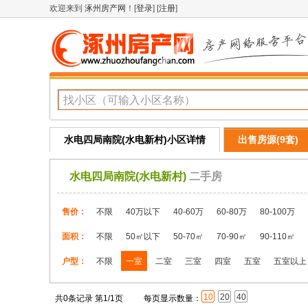
欢迎来到
涿州房产网
！[
登录
] [
注册
]
水电四局南院(水电新村)小区详情
出售房源(9套)
水电四局南院(水电新村)
二手房
售价：
不限
40万以下
40-60万
60-80万
80-100万
面积：
不限
50㎡以下
50-70㎡
70-90㎡
90-110㎡
户型：
不限
一室
二室
三室
四室
五室
五室以上
10
20
40
共0条记录 第1/1页
每页显示数量：