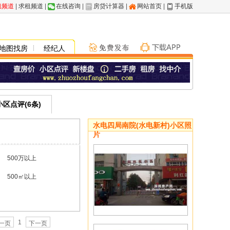
租频道
|
求租频道
|
在线咨询
|
房贷计算器
|
网站首页
|
手机版
地图找房
经纪人
小区点评(6条)
水电四局南院(水电新村)小区照
片
500万以上
500㎡以上
1
一页
下一页