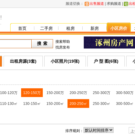
频道切换：
出售频道
|
求购频道
|
出
首页
二手房
租房
新房
小区房价
搜索帮助
找房发布
出租房源(3套)
小区照片(19张)
户 型 图(6张)
100-120万
120-150万
150-200万
200-250万
250-300万
300-500万
110-130㎡
130-150㎡
150-200㎡
200-250㎡
250-300㎡
300-500㎡
排序规则：
上