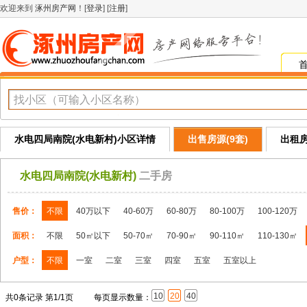
欢迎来到
涿州房产网
！[
登录
] [
注册
]
水电四局南院(水电新村)小区详情
出售房源(9套)
出租房
水电四局南院(水电新村)
二手房
售价：
不限
40万以下
40-60万
60-80万
80-100万
100-120万
面积：
不限
50㎡以下
50-70㎡
70-90㎡
90-110㎡
110-130㎡
户型：
不限
一室
二室
三室
四室
五室
五室以上
10
20
40
共0条记录 第1/1页
每页显示数量：