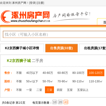
欢迎来到
涿州房产网
！[
登录
] [
注册
]
K2京西狮子城小区详情
出售房源(33套)
出租房源(17套
K2京西狮子城
二手房
售价：
不限
40万以下
40-60万
60-80万
80-100万
100-120万
面积：
不限
50㎡以下
50-70㎡
70-90㎡
90-110㎡
110-130㎡
户型：
不限
一室
二室
三室
四室
五室
五室以上
10
20
40
共0条记录 第1/1页
每页显示数量：