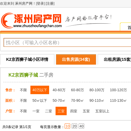
欢迎来到
涿州房产网
！[
登录
] [
注册
]
K2京西狮子城小区详情
出售房源(34套)
出租房源(15套
K2京西狮子城
二手房
售价：
不限
40万以下
40-60万
60-80万
80-100万
100-120万
面积：
不限
50㎡以下
50-70㎡
70-90㎡
90-110㎡
110-130㎡
户型：
不限
一室
二室
三室
四室
五室
五室以上
10
20
40
共0条记录 第1/1页
每页显示数量：