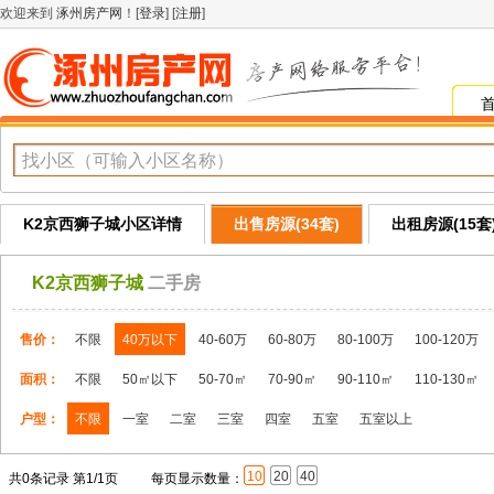
欢迎来到
涿州房产网
！[
登录
] [
注册
]
K2京西狮子城小区详情
出售房源(34套)
出租房源(15套
K2京西狮子城
二手房
售价：
不限
40万以下
40-60万
60-80万
80-100万
100-120万
面积：
不限
50㎡以下
50-70㎡
70-90㎡
90-110㎡
110-130㎡
户型：
不限
一室
二室
三室
四室
五室
五室以上
10
20
40
共0条记录 第1/1页
每页显示数量：