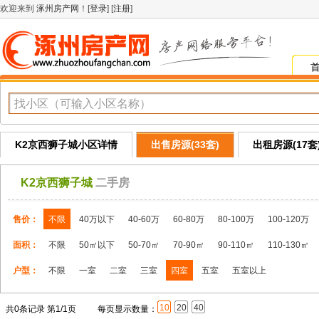
欢迎来到
涿州房产网
！[
登录
] [
注册
]
K2京西狮子城小区详情
出售房源(33套)
出租房源(17套
K2京西狮子城
二手房
售价：
不限
40万以下
40-60万
60-80万
80-100万
100-120万
面积：
不限
50㎡以下
50-70㎡
70-90㎡
90-110㎡
110-130㎡
户型：
不限
一室
二室
三室
四室
五室
五室以上
10
20
40
共0条记录 第1/1页
每页显示数量：