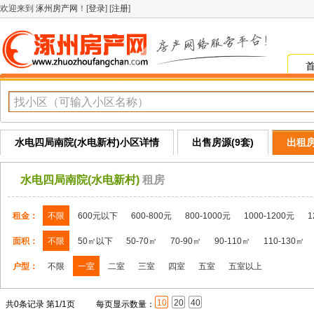
欢迎来到
涿州房产网
！[
登录
] [
注册
]
水电四局南院(水电新村)小区详情
出售房源(9套)
出租房
水电四局南院(水电新村)
租房
租金：
不限
600元以下
600-800元
800-1000元
1000-1200元
1
面积：
不限
50㎡以下
50-70㎡
70-90㎡
90-110㎡
110-130㎡
户型：
不限
一室
二室
三室
四室
五室
五室以上
10
20
40
共0条记录 第1/1页
每页显示数量：