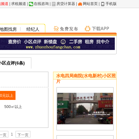
租频道
|
求租频道
|
在线咨询
|
房贷计算器
|
网站首页
|
手机版
地图找房
经纪人
小区点评(6条)
水电四局南院(水电新村)小区照
片
00元以上
500㎡以上
1
一页
下一页