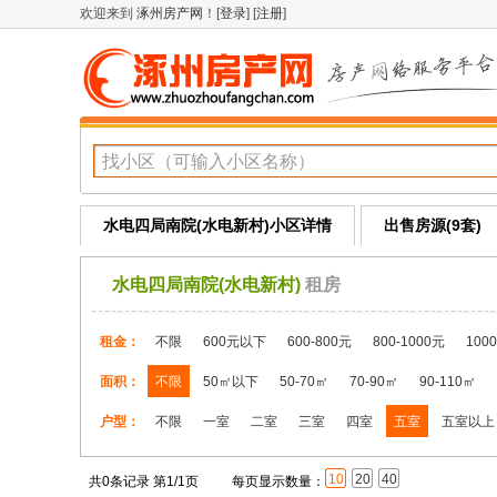
欢迎来到
涿州房产网
！[
登录
] [
注册
]
水电四局南院(水电新村)小区详情
出售房源(9套)
水电四局南院(水电新村)
租房
租金：
不限
600元以下
600-800元
800-1000元
100
面积：
不限
50㎡以下
50-70㎡
70-90㎡
90-110㎡
户型：
不限
一室
二室
三室
四室
五室
五室以上
10
20
40
共0条记录 第1/1页
每页显示数量：