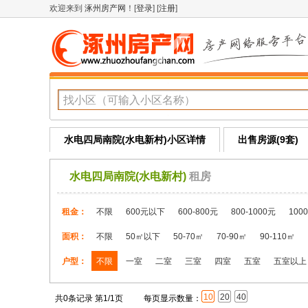
欢迎来到
涿州房产网
！[
登录
] [
注册
]
水电四局南院(水电新村)小区详情
出售房源(9套)
水电四局南院(水电新村)
租房
租金：
不限
600元以下
600-800元
800-1000元
100
面积：
不限
50㎡以下
50-70㎡
70-90㎡
90-110㎡
户型：
不限
一室
二室
三室
四室
五室
五室以上
10
20
40
共0条记录 第1/1页
每页显示数量：