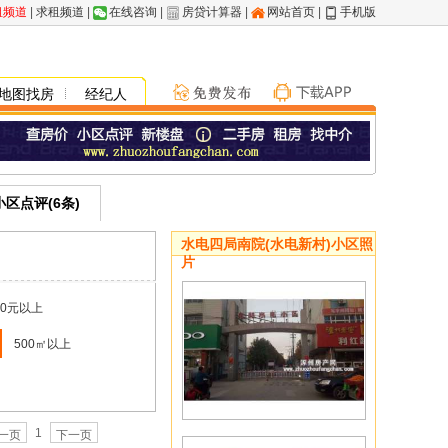
租频道
|
求租频道
|
在线咨询
|
房贷计算器
|
网站首页
|
手机版
地图找房
经纪人
小区点评(6条)
水电四局南院(水电新村)小区照
片
00元以上
500㎡以上
1
一页
下一页