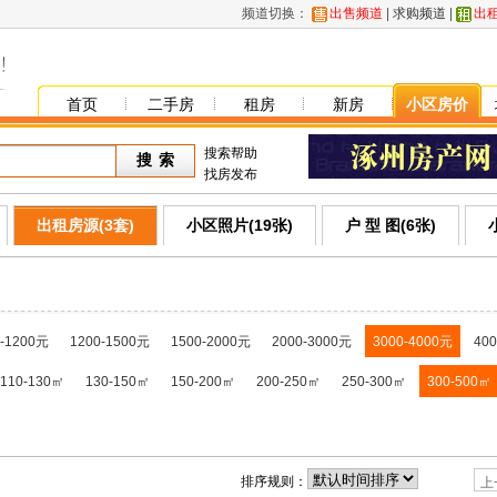
频道切换：
出售频道
|
求购频道
|
出
首页
二手房
租房
新房
小区房价
搜索帮助
找房发布
出租房源(3套)
小区照片(19张)
户 型 图(6张)
0-1200元
1200-1500元
1500-2000元
2000-3000元
3000-4000元
40
110-130㎡
130-150㎡
150-200㎡
200-250㎡
250-300㎡
300-500㎡
排序规则：
上