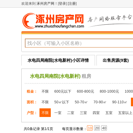
欢迎来到
涿州房产网
！[
登录
] [
注册
]
水电四局南院(水电新村)小区详情
出售房源(9套)
水电四局南院(水电新村)
租房
租金：
不限
600元以下
600-800元
800-1000元
100
面积：
不限
50㎡以下
50-70㎡
70-90㎡
90-110㎡
户型：
不限
一室
二室
三室
四室
五室
五室以上
10
20
40
共0条记录 第1/1页
每页显示数量：