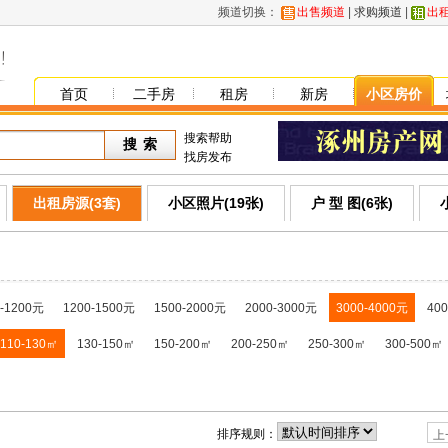
频道切换：
出售频道
|
求购频道
|
出
首页
二手房
租房
新房
小区房价
搜索帮助
找房发布
出租房源(3套)
小区照片(19张)
户 型 图(6张)
0-1200元
1200-1500元
1500-2000元
2000-3000元
3000-4000元
40
110-130㎡
130-150㎡
150-200㎡
200-250㎡
250-300㎡
300-500㎡
排序规则：
上