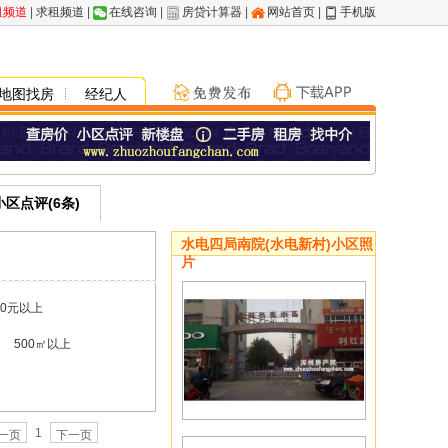
租频道
|
求租频道
|
在线咨询
|
房贷计算器
|
网站首页
|
手机版
地图找房
经纪人
小区点评(6条)
水电四局南院(水电新村)小区照
片
00元以上
500㎡以上
1
一页
下一页