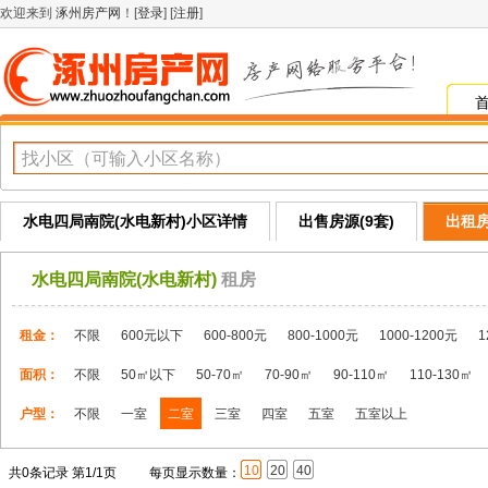
欢迎来到
涿州房产网
！[
登录
] [
注册
]
水电四局南院(水电新村)小区详情
出售房源(9套)
出租房
水电四局南院(水电新村)
租房
租金：
不限
600元以下
600-800元
800-1000元
1000-1200元
1
面积：
不限
50㎡以下
50-70㎡
70-90㎡
90-110㎡
110-130㎡
户型：
不限
一室
二室
三室
四室
五室
五室以上
10
20
40
共0条记录 第1/1页
每页显示数量：