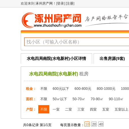
欢迎来到
涿州房产网
！[
登录
] [
注册
]
水电四局南院(水电新村)小区详情
出售房源(9套)
水电四局南院(水电新村)
租房
租金：
不限
600元以下
600-800元
800-1000元
100
面积：
不限
50㎡以下
50-70㎡
70-90㎡
90-110㎡
户型：
不限
一室
二室
三室
四室
五室
五室以上
10
20
40
共0条记录 第1/1页
每页显示数量：