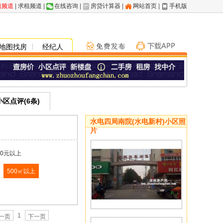
租频道
|
求租频道
|
在线咨询
|
房贷计算器
|
网站首页
|
手机版
地图找房
经纪人
小区点评(6条)
水电四局南院(水电新村)小区照
片
00元以上
500㎡以上
1
一页
下一页