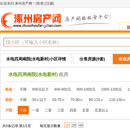
欢迎来到
涿州房产网
！[
登录
] [
注册
]
水电四局南院(水电新村)小区详情
出售房源(9套)
出租房
水电四局南院(水电新村)
租房
租金：
不限
600元以下
600-800元
800-1000元
1000-1200元
1
面积：
不限
50㎡以下
50-70㎡
70-90㎡
90-110㎡
110-130㎡
户型：
不限
一室
二室
三室
四室
五室
五室以上
10
20
40
共0条记录 第1/1页
每页显示数量：