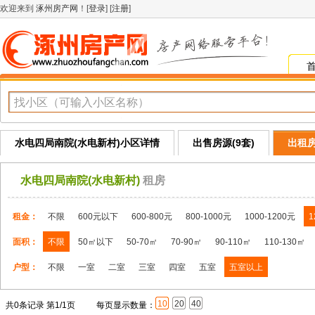
欢迎来到
涿州房产网
！[
登录
] [
注册
]
水电四局南院(水电新村)小区详情
出售房源(9套)
出租房
水电四局南院(水电新村)
租房
租金：
不限
600元以下
600-800元
800-1000元
1000-1200元
1
面积：
不限
50㎡以下
50-70㎡
70-90㎡
90-110㎡
110-130㎡
户型：
不限
一室
二室
三室
四室
五室
五室以上
10
20
40
共0条记录 第1/1页
每页显示数量：