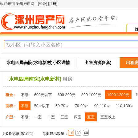
欢迎来到
涿州房产网
！[
登录
] [
注册
]
水电四局南院(水电新村)小区详情
出售房源(9套)
出租房
水电四局南院(水电新村)
租房
租金：
不限
600元以下
600-800元
800-1000元
1000-1200元
1
面积：
不限
50㎡以下
50-70㎡
70-90㎡
90-110㎡
110-130㎡
户型：
不限
一室
二室
三室
四室
五室
五室以上
10
20
40
共0条记录 第1/1页
每页显示数量：