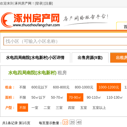
欢迎来到
涿州房产网
！[
登录
] [
注册
]
水电四局南院(水电新村)小区详情
出售房源(9套)
出租房
水电四局南院(水电新村)
租房
租金：
不限
600元以下
600-800元
800-1000元
1000-1200元
1
面积：
不限
50㎡以下
50-70㎡
70-90㎡
90-110㎡
110-130㎡
户型：
不限
一室
二室
三室
四室
五室
五室以上
10
20
40
共1条记录 第1/1页
每页显示数量：