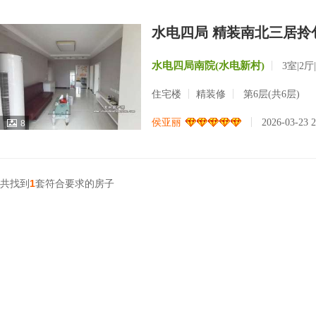
水电四局 精装南北三居拎
水电四局南院(水电新村)
3室|2厅
住宅楼
精装修
第6层(共6层)
侯亚丽
2026-03-23 
8
共找到
1
套符合要求的房子