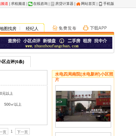
租频道
|
求租频道
|
在线咨询
|
房贷计算器
|
网站首页
|
手机版
地图找房
经纪人
小区点评(6条)
水电四局南院(水电新村)小区照
片
00元以上
500㎡以上
1
一页
下一页