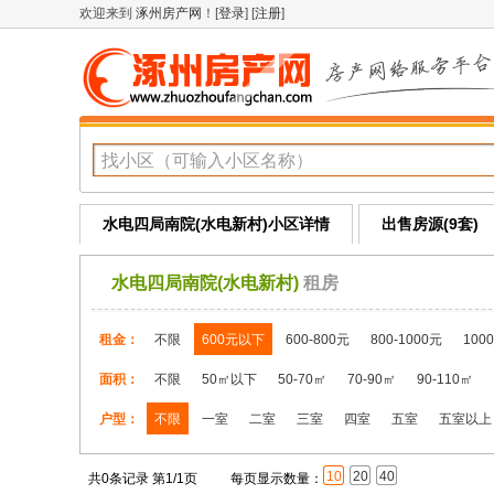
欢迎来到
涿州房产网
！[
登录
] [
注册
]
水电四局南院(水电新村)小区详情
出售房源(9套)
水电四局南院(水电新村)
租房
租金：
不限
600元以下
600-800元
800-1000元
100
面积：
不限
50㎡以下
50-70㎡
70-90㎡
90-110㎡
户型：
不限
一室
二室
三室
四室
五室
五室以上
10
20
40
共0条记录 第1/1页
每页显示数量：