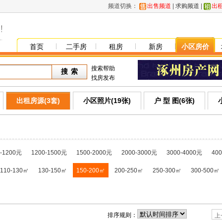
频道切换：
出售频道
|
求购频道
|
出
首页
二手房
租房
新房
小区房价
搜索帮助
找房发布
出租房源(3套)
小区照片(19张)
户 型 图(6张)
0-1200元
1200-1500元
1500-2000元
2000-3000元
3000-4000元
40
110-130㎡
130-150㎡
150-200㎡
200-250㎡
250-300㎡
300-500㎡
排序规则：
上