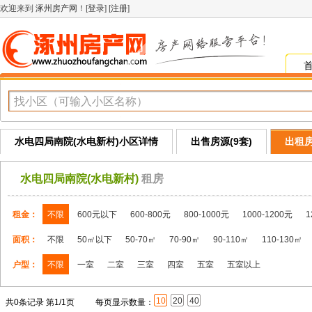
欢迎来到
涿州房产网
！[
登录
] [
注册
]
水电四局南院(水电新村)小区详情
出售房源(9套)
出租房
水电四局南院(水电新村)
租房
租金：
不限
600元以下
600-800元
800-1000元
1000-1200元
1
面积：
不限
50㎡以下
50-70㎡
70-90㎡
90-110㎡
110-130㎡
户型：
不限
一室
二室
三室
四室
五室
五室以上
10
20
40
共0条记录 第1/1页
每页显示数量：