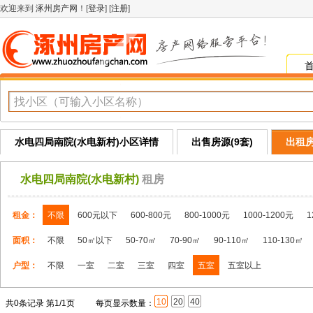
欢迎来到
涿州房产网
！[
登录
] [
注册
]
水电四局南院(水电新村)小区详情
出售房源(9套)
出租房
水电四局南院(水电新村)
租房
租金：
不限
600元以下
600-800元
800-1000元
1000-1200元
1
面积：
不限
50㎡以下
50-70㎡
70-90㎡
90-110㎡
110-130㎡
户型：
不限
一室
二室
三室
四室
五室
五室以上
10
20
40
共0条记录 第1/1页
每页显示数量：