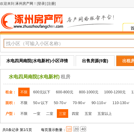
欢迎来到
涿州房产网
！[
登录
] [
注册
]
水电四局南院(水电新村)小区详情
出售房源(9套)
出租房
水电四局南院(水电新村)
租房
租金：
不限
600元以下
600-800元
800-1000元
1000-1200元
1
面积：
不限
50㎡以下
50-70㎡
70-90㎡
90-110㎡
110-130㎡
户型：
不限
一室
二室
三室
四室
五室
五室以上
10
20
40
共0条记录 第1/1页
每页显示数量：