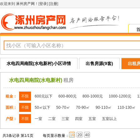
欢迎来到
涿州房产网
！[
登录
] [
注册
]
水电四局南院(水电新村)小区详情
出售房源(9套)
出租房
水电四局南院(水电新村)
租房
租金：
不限
600元以下
600-800元
800-1000元
1000-1200元
1
面积：
不限
50㎡以下
50-70㎡
70-90㎡
90-110㎡
110-130㎡
户型：
不限
一室
二室
三室
四室
五室
五室以上
10
20
40
共3条记录 第1/1页
每页显示数量：