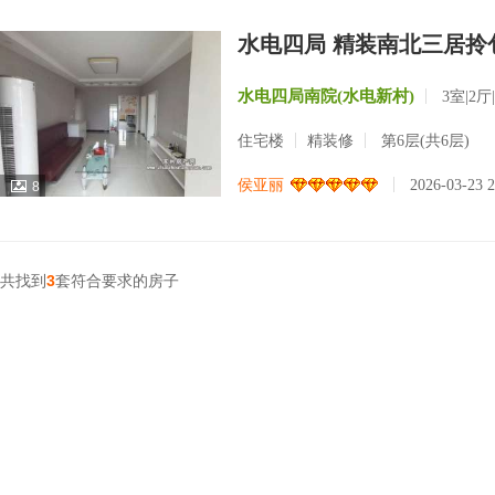
水电四局 精装南北三居拎
水电四局南院(水电新村)
3室|2厅
住宅楼
精装修
第6层(共6层)
侯亚丽
2026-03-23 
8
共找到
3
套符合要求的房子