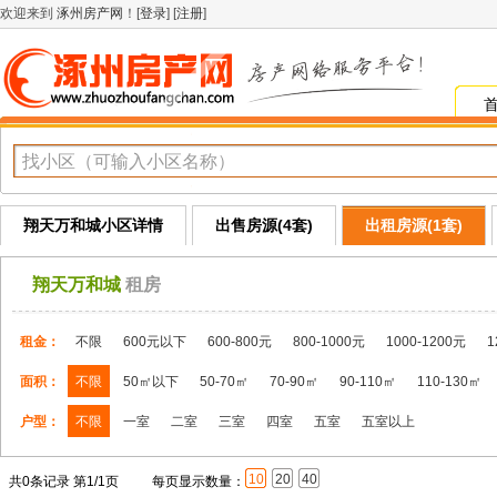
欢迎来到
涿州房产网
！[
登录
] [
注册
]
翔天万和城小区详情
出售房源(4套)
出租房源(1套)
翔天万和城
租房
租金：
不限
600元以下
600-800元
800-1000元
1000-1200元
1
面积：
不限
50㎡以下
50-70㎡
70-90㎡
90-110㎡
110-130㎡
户型：
不限
一室
二室
三室
四室
五室
五室以上
10
20
40
共0条记录 第1/1页
每页显示数量：