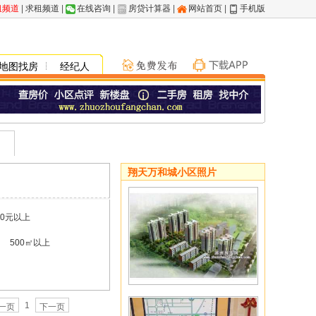
租频道
|
求租频道
|
在线咨询
|
房贷计算器
|
网站首页
|
手机版
地图找房
经纪人
翔天万和城小区照片
00元以上
500㎡以上
1
一页
下一页