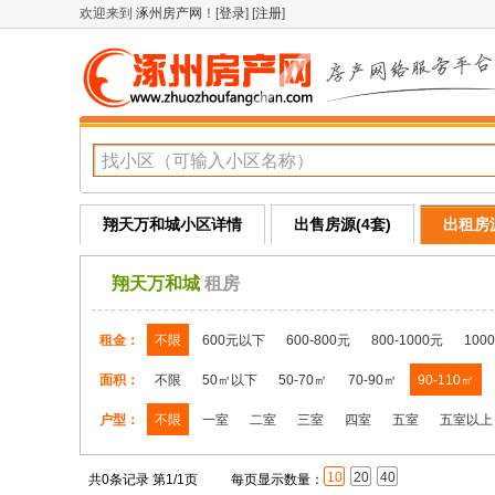
欢迎来到
涿州房产网
！[
登录
] [
注册
]
翔天万和城小区详情
出售房源(4套)
出租房源
翔天万和城
租房
租金：
不限
600元以下
600-800元
800-1000元
100
面积：
不限
50㎡以下
50-70㎡
70-90㎡
90-110㎡
户型：
不限
一室
二室
三室
四室
五室
五室以上
10
20
40
共0条记录 第1/1页
每页显示数量：