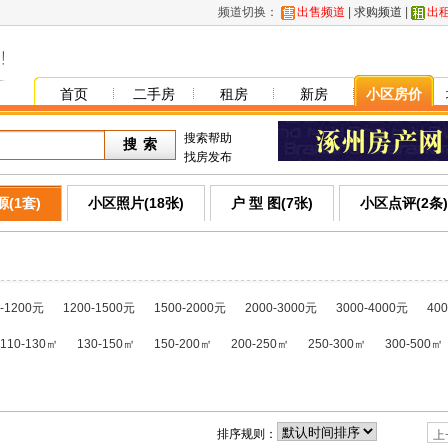
频道切换：
出售频道
|
求购频道
|
出
首页
二手房
租房
新房
小区房价
搜索帮助
找房发布
(1套)
小区照片(18张)
户 型 图(7张)
小区点评(2条)
0-1200元
1200-1500元
1500-2000元
2000-3000元
3000-4000元
40
110-130㎡
130-150㎡
150-200㎡
200-250㎡
250-300㎡
300-500㎡
排序规则：
上