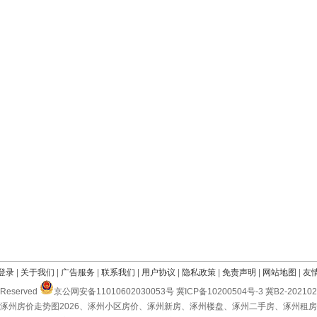
登录
|
关于我们
|
广告服务
|
联系我们
|
用户协议
|
隐私政策
|
免责声明
|
网站地图
|
友
Reserved
京公网安备11010602030053号 冀ICP备10200504号-3 冀B2-2021
涿州房价走势图2026、涿州小区房价、涿州新房、涿州楼盘、涿州二手房、涿州租