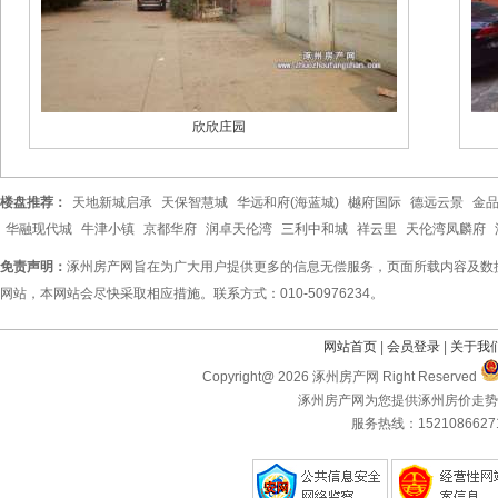
欣欣庄园
楼盘推荐：
天地新城启承
天保智慧城
华远和府(海蓝城)
樾府国际
德远云景
金
华融现代城
牛津小镇
京都华府
润卓天伦湾
三利中和城
祥云里
天伦湾凤麟府
免责声明：
涿州房产网旨在为广大用户提供更多的信息无偿服务，页面所载内容及数
网站，本网站会尽快采取相应措施。联系方式：010-50976234。
网站首页
|
会员登录
|
关于我
Copyright@ 2026 涿州房产网 Right Reserved
涿州房产网为您提供涿州房价走势
服务热线：1521086627