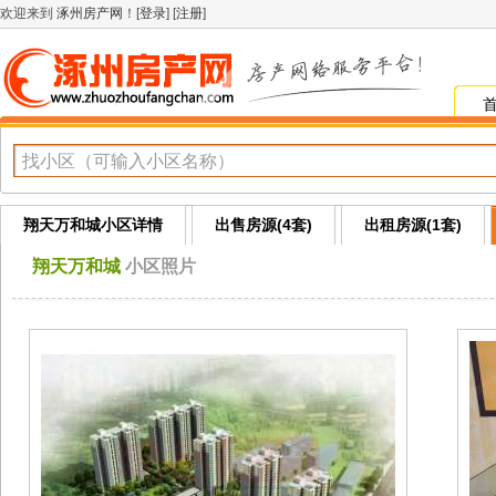
欢迎来到
涿州房产网
！[
登录
] [
注册
]
翔天万和城小区详情
出售房源(4套)
出租房源(1套)
翔天万和城
小区照片