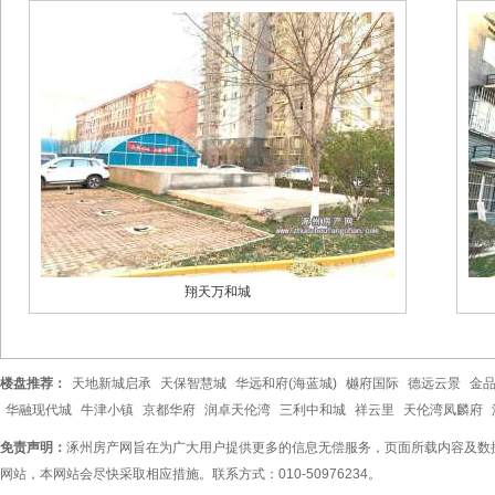
翔天万和城
楼盘推荐：
天地新城启承
天保智慧城
华远和府(海蓝城)
樾府国际
德远云景
金
华融现代城
牛津小镇
京都华府
润卓天伦湾
三利中和城
祥云里
天伦湾凤麟府
免责声明：
涿州房产网旨在为广大用户提供更多的信息无偿服务，页面所载内容及数
网站，本网站会尽快采取相应措施。联系方式：010-50976234。