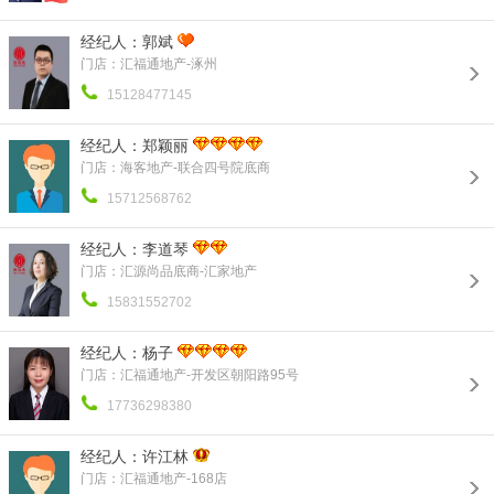
经纪人：郭斌
门店：汇福通地产-涿州
15128477145
经纪人：郑颖丽
门店：海客地产-联合四号院底商
15712568762
经纪人：李道琴
门店：汇源尚品底商-汇家地产
15831552702
经纪人：杨子
门店：汇福通地产-开发区朝阳路95号
17736298380
经纪人：许江林
门店：汇福通地产-168店