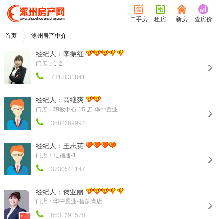
二手房
租房
新房
查房价
首页
涿州房产中介
经纪人：李振红
门店：1-2
17317031841
经纪人：高继爽
门店：职教中心 15 店-华中置业
13582269994
经纪人：王志英
门店：汇福通-1
13730541147
经纪人：侯亚丽
门店：华中置业-碧萝湾店
18531291570